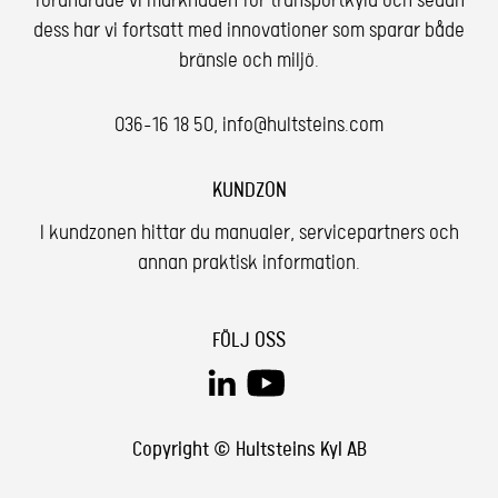
förändrade vi marknaden för transportkyla och sedan
dess har vi fortsatt med innovationer som sparar både
bränsle och miljö.
036-16 18 50
,
info@hultsteins.com
KUNDZON
I kundzonen hittar du manualer, servicepartners och
annan praktisk information.
FÖLJ OSS
Copyright © Hultsteins Kyl AB