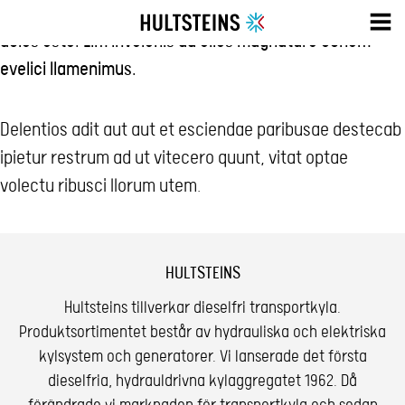
Git, aut evenis explique idunt occaeped. Et ex erumqui
doles este. Lim invelenis ad elles magnature conem
evelici llamenimus.
Delentios adit aut aut et esciendae paribusae destecab
ipietur restrum ad ut vitecero quunt, vitat optae
volectu ribusci llorum utem.
HULTSTEINS
Hultsteins tillverkar dieselfri transportkyla.
Produktsortimentet består av hydrauliska och elektriska
kylsystem och generatorer. Vi lanserade det första
dieselfria, hydrauldrivna kylaggregatet 1962. Då